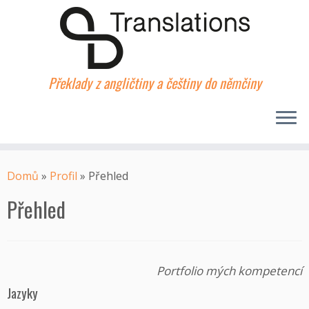
Překlady z angličtiny a češtiny do němčiny
Skip
to
Domů
»
Profil
»
Přehled
content
Přehled
Portfolio mých kompetencí
Jazyky